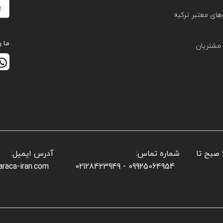
های معتبر ترکیه
ما ر
مشتریان
📌 ساعات کاری بخش فروش: شنبه تا پنجشنبه: ۱۰ صبح تا
شماره تماس:
آدرس ایمیل:
araca-iran.com
09925064954 - 02128423949