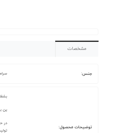
مشخصات
جنس:
سرام
بشقاب نان Revol Caractere با طراحی
ین بشقاب با قطر 15 سانتی مت
توضیحات محصول:
تولی