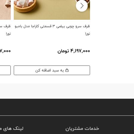
ظرف سرو چوبی بیضی 3 قسمتی کاراجا مدل بامبو
نورا
نورا
4,197,000 تومان
,497,000
به سبد اضافه کن
خدمات مشتریان
لینک های م